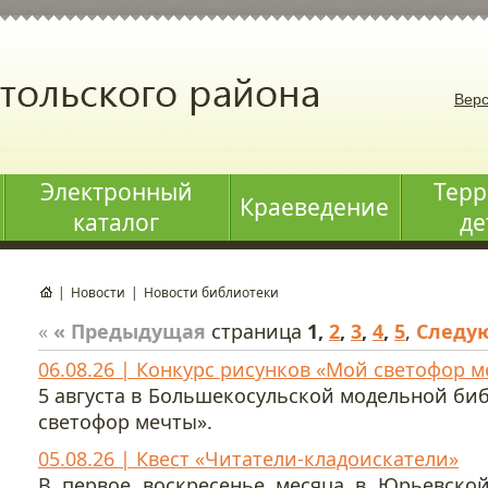
Верс
Электронный
Терр
Краеведение
каталог
де
|
Новости
|
Новости библиотеки
«
« Предыдущая
страница
1
,
2
,
3
,
4
,
5
,
Следу
06.08.26 | Конкурс рисунков «Мой светофор 
5 августа в Большекосульской модельной би
светофор мечты».
05.08.26 | Квест «Читатели-кладоискатели»
В первое воскресенье месяца в Юрьевской