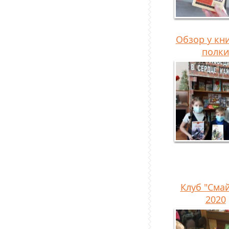
Обзор у кн
полк
Клуб "Сма
2020