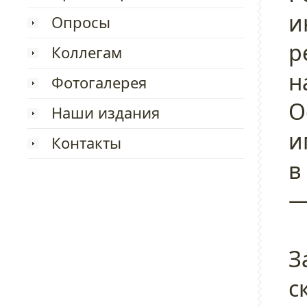
и
Опросы
р
Коллегам
н
Фотогалерея
О
Наши издания
и
Контакты
в
—
З
с