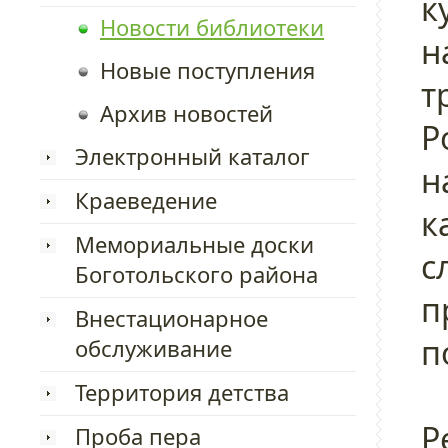
к
Новости библиотеки
н
Новые поступления
т
Архив новостей
Р
Электронный каталог
н
Краеведение
к
Мемориальные доски
с
Боготольского района
п
Внестационарное
п
обслуживание
Территория детства
Р
Проба пера