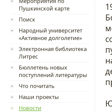
Мероприятия по
1
Пушкинской карте
Б
Поиск
м
Народный университет
с
«Активное долголетие»
п
Электронная библиотека
Литрес
н
Бюллетень новых
д
поступлений литературы
п
Что почитать
Наши проекты
Ю
Новости