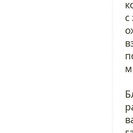
к
с
о
в
п
м
Б
р
в
г