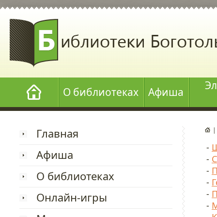
Эл
О библиотеках
Афиша
Главная
-
Ш
Афиша
-
С
-
П
О библиотеках
-
Г
-
П
Онлайн-игры
-
М