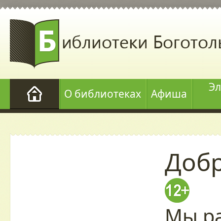
Эл
О библиотеках
Афиша
Добр
Мы ра