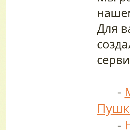
нашем
Для в
созда
серви
-
Пушк
-