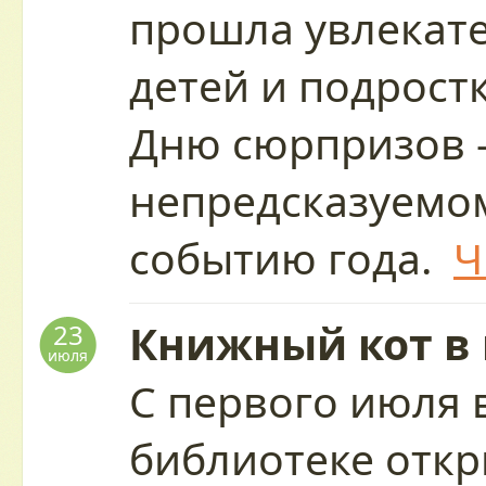
прошла увлекате
детей и подрост
Дню сюрпризов 
непредсказуемо
событию года.
Ч
Книжный кот в
23
июля
С первого июля 
библиотеке отк