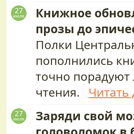
Книжное обновл
27
июля
прозы до эпиче
Полки Централь
пополнились кн
точно порадуют
чтения.
Читать 
Заряди свой мо
27
июля
головоломок в 