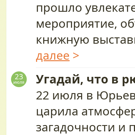
прошло увлекат
мероприятие, о
книжную выставк
далее
>
Угадай, что в р
23
июля
22 июля в Юрьев
царила атмосфер
загадочности и 