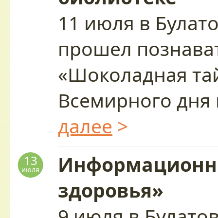
11 июля в Булат
прошел познава
«Шоколадная тай
Всемирного дня
далее
>
Информационны
13
июля
здоровья»
9 июля в Булато