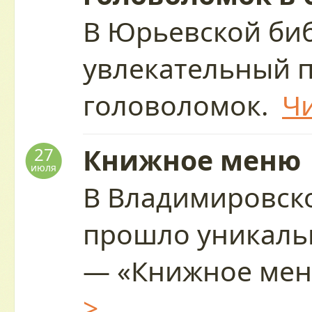
В Юрьевской биб
увлекательный 
головоломок.
Чи
Книжное меню
27
июля
В Владимировск
прошло уникаль
— «Книжное ме
>