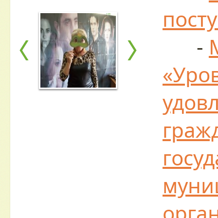
пост
-
«Уро
удов
граж
госу
муни
орга