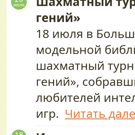
Шахматный ту
июля
гений»
18 июля в Больш
модельной библ
шахматный тур
гений», собрав
любителей инте
игр.
Читать дал
18