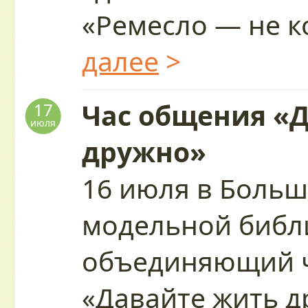
«Ремесло — не 
далее
>
Час общения «
17
июля
дружно»
16 июля в Больш
модельной библ
объединяющий 
«Давайте жить 