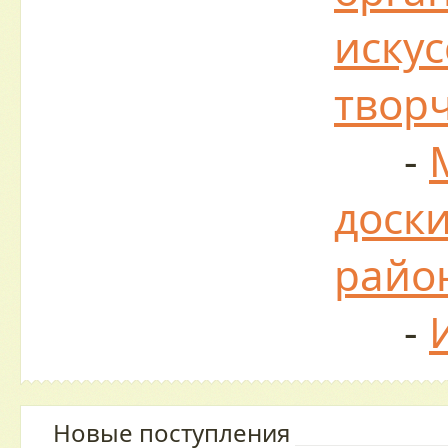
искус
твор
-
доски
райо
-
Новые поступления