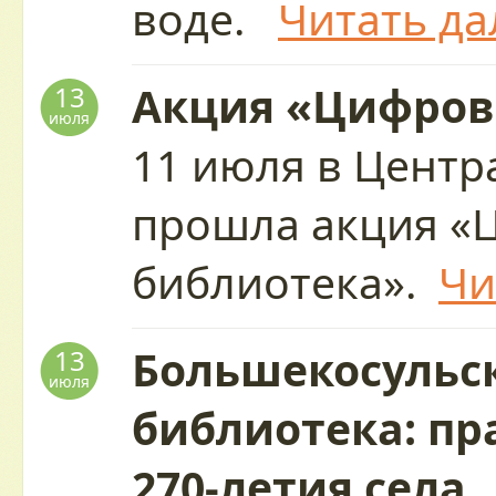
воде.
Читать да
Акция «Цифров
13
июля
11 июля в Центр
прошла акция «
библиотека».
Чи
Большекосульс
13
июля
библиотека: пр
270-летия села