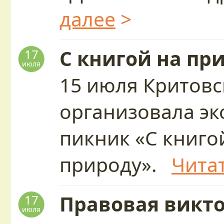
далее
>
С книгой на пр
17
июля
15 июля Критовс
организовала эк
пикник «С книго
природу».
Чита
Правовая викто
17
июля