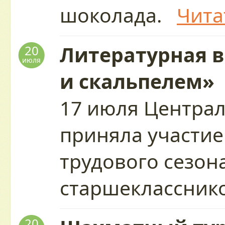
шоколада.
Чита
Литературная 
20
июля
и скальпелем»
17 июля Центра
приняла участие
трудового сезон
старшеклассни
20