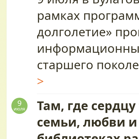
рамках програм
долголетие» пр
информационный
старшего покол
>
Там, где сердцу
9
июля
семьи, любви и
библиотеках р