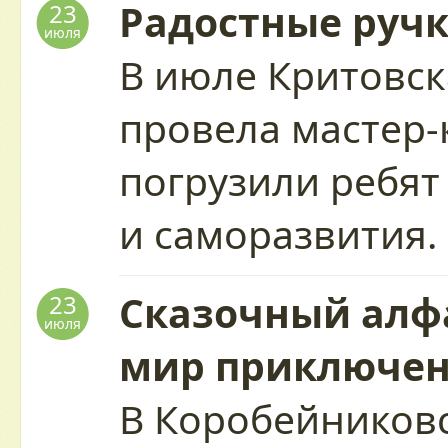
Радостные руч
23
июля
В июле Критовск
провела мастер-
погрузили ребят
и саморазвития
Сказочный алфа
23
июля
мир приключе
В Коробейников