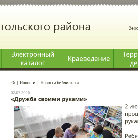
Верс
Электронный
Терр
Краеведение
каталог
де
|
Новости
|
Новости библиотеки
02.07.2026
«Дружба своими руками»
2 ию
прош
рука
Ребя