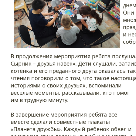
днем
Они 
множ
праз
и не
собр
В продолжения мероприятия ребята послушал
Сырник – друзья навек». Дети слушали, затаи
котёнка и его преданного друга оказалась та
чтения поговорили о том, что такое настоящ
историями о своих друзьях, вспоминали
веселые моменты, рассказывали, кто помог
им в трудную минуту.
В завершение мероприятия ребята все
вместе сделали совместные плакаты
«Планета дружбы». Каждый ребенок обвел и