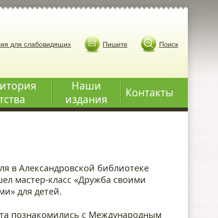
ия для слабовидящих
Пишите
Поиск
итория
Наши
Контакты
тства
издания
ля в Александровской библиотеке
ел мастер-класс «Дружба своими
ми» для детей.
та познакомились с Международным