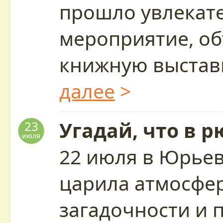
прошло увлекат
мероприятие, о
книжную выставк
далее
>
Угадай, что в р
23
июля
22 июля в Юрьев
царила атмосфер
загадочности и 