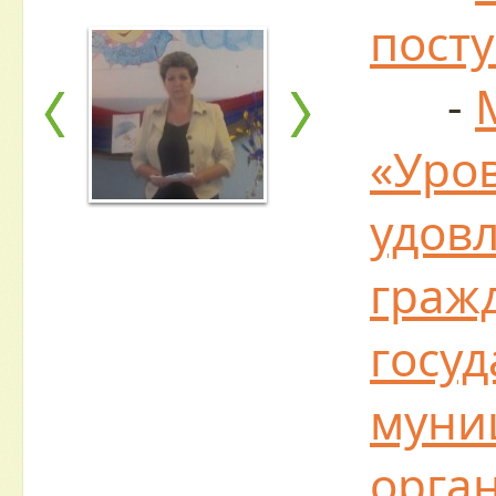
пост
-
«Уро
удов
граж
госу
муни
орга