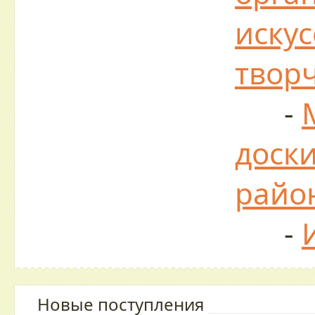
искус
твор
-
доски
райо
-
Новые поступления