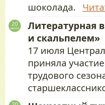
шоколада.
Чита
Литературная 
20
июля
и скальпелем»
17 июля Центра
приняла участие
трудового сезон
старшеклассни
20