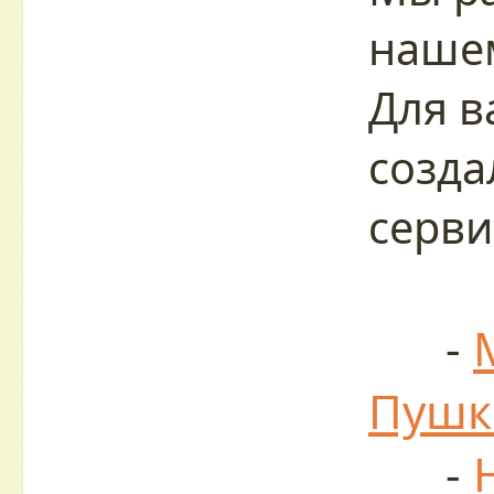
нашем
Для в
созда
серви
-
Пушк
-