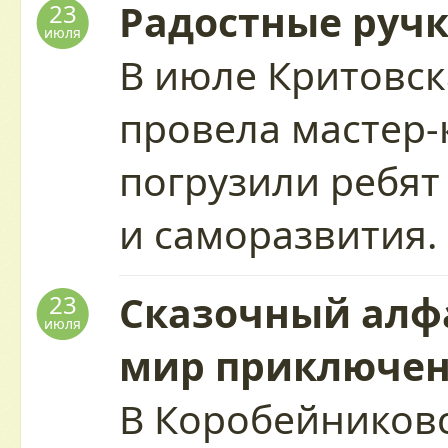
Радостные руч
23
июля
В июле Критовск
провела мастер-
погрузили ребят
и саморазвития
Сказочный алфа
23
июля
мир приключе
В Коробейников