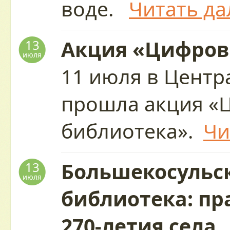
воде.
Читать да
Акция «Цифров
13
июля
11 июля в Центр
прошла акция «
библиотека».
Чи
Большекосульс
13
июля
библиотека: пр
270-летия села