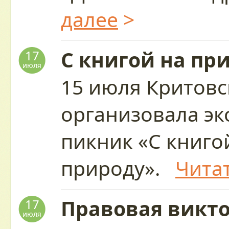
далее
>
С книгой на пр
17
июля
15 июля Критовс
организовала эк
пикник «С книго
природу».
Чита
Правовая викто
17
июля