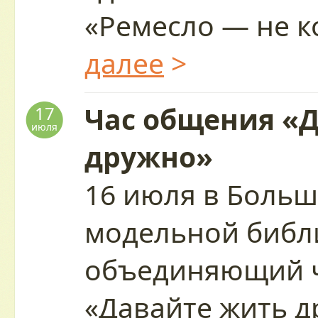
«Ремесло — не 
далее
>
Час общения «
17
июля
дружно»
16 июля в Больш
модельной библ
объединяющий 
«Давайте жить 