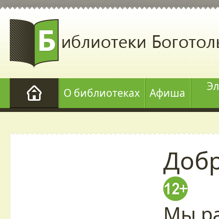
Эл
О библиотеках
Афиша
Добр
Мы ра