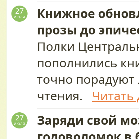
Книжное обновл
27
июля
прозы до эпиче
Полки Централь
пополнились кн
точно порадуют
чтения.
Читать 
Заряди свой мо
27
июля
головоломок в 