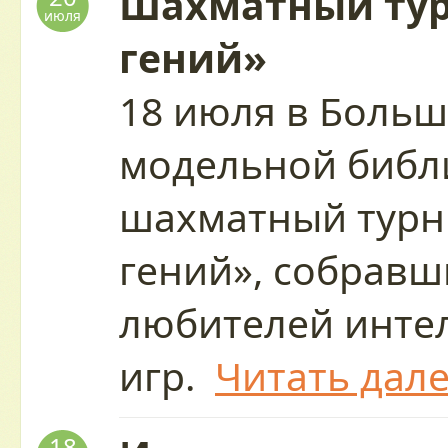
Шахматный ту
июля
гений»
18 июля в Больш
модельной библ
шахматный тур
гений», собрав
любителей инте
игр.
Читать дал
18