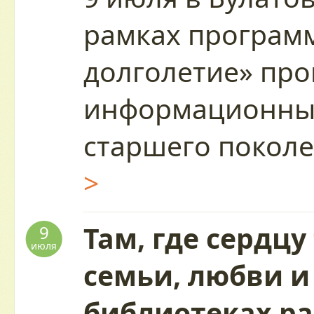
рамках програм
долголетие» пр
информационный
старшего покол
>
Там, где сердцу
9
июля
семьи, любви и
библиотеках р