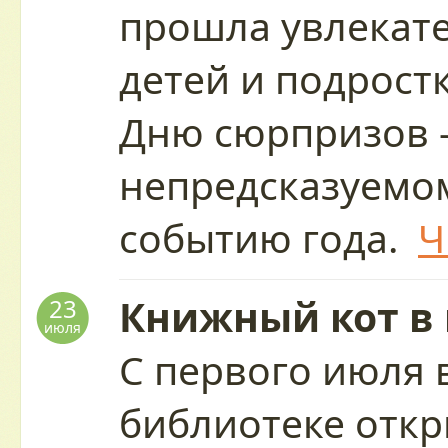
прошла увлекате
детей и подрост
Дню сюрпризов 
непредсказуемо
событию года.
Ч
Книжный кот в
23
июля
С первого июля 
библиотеке отк