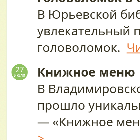
В Юрьевской биб
увлекательный 
головоломок.
Чи
Книжное меню
27
июля
В Владимировск
прошло уникаль
— «Книжное ме
>