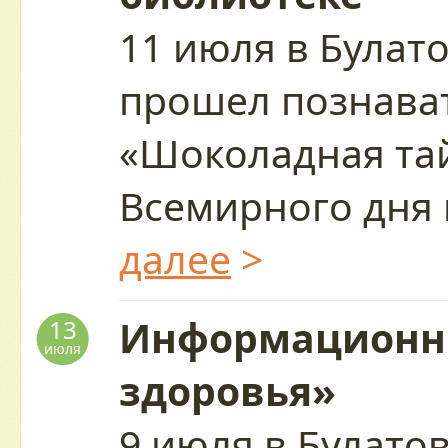
11 июля в Булат
прошел познава
«Шоколадная тай
Всемирного дня
далее
>
Информационны
13
июля
здоровья»
9 июля в Булато