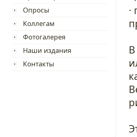
·
Опросы
п
Коллегам
Фотогалерея
В
Наши издания
и
Контакты
к
В
р
Э