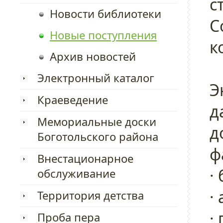
с
Новости библиотеки
С
Новые поступления
к
Архив новостей
Электронный каталог
Э
Краеведение
д
Мемориальные доски
д
Боготольского района
ф
Внестационарное
·
обслуживание
·
Территория детства
·
Проба пера