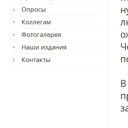
н
Опросы
л
Коллегам
о
Фотогалерея
Ч
Наши издания
п
Контакты
В
п
з