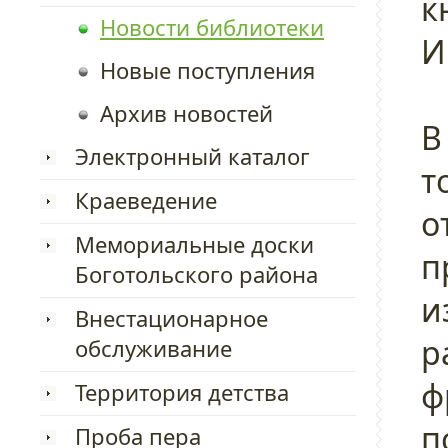
к
Новости библиотеки
И
Новые поступления
Архив новостей
В
Электронный каталог
т
Краеведение
о
Мемориальные доски
п
Боготольского района
и
Внестационарное
р
обслуживание
ф
Территория детства
п
Проба пера