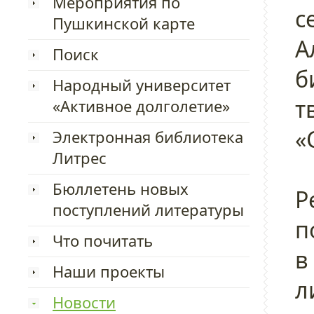
Мероприятия по
с
Пушкинской карте
А
Поиск
б
Народный университет
т
«Активное долголетие»
«
Электронная библиотека
Литрес
Бюллетень новых
Р
поступлений литературы
п
Что почитать
в
Наши проекты
л
Новости