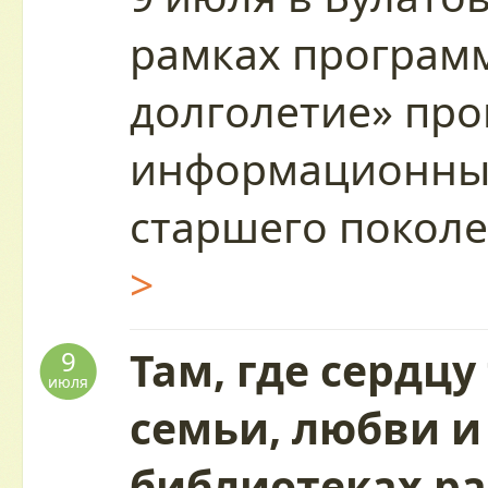
рамках програм
долголетие» пр
информационный
старшего покол
>
Там, где сердцу
9
июля
семьи, любви и
библиотеках р