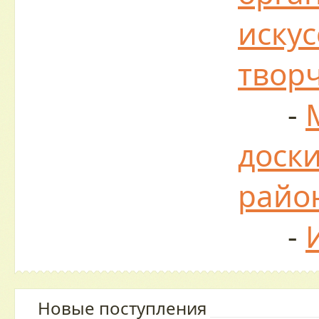
искус
твор
-
доски
райо
-
Новые поступления