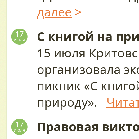
далее
>
С книгой на пр
17
июля
15 июля Критовс
организовала эк
пикник «С книго
природу».
Чита
Правовая викто
17
июля