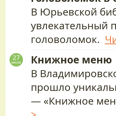
В Юрьевской биб
увлекательный 
головоломок.
Чи
Книжное меню
27
июля
В Владимировск
прошло уникаль
— «Книжное ме
>