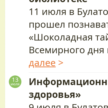
11 июля в Булат
прошел познава
«Шоколадная тай
Всемирного дня
далее
>
Информационны
13
июля
здоровья»
9 июля в Булато