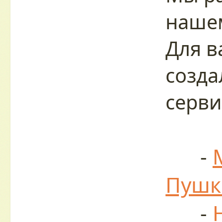
нашем
Для в
созда
серви
-
Пушк
-