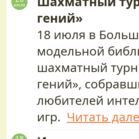
Шахматный ту
июля
гений»
18 июля в Больш
модельной библ
шахматный тур
гений», собрав
любителей инте
игр.
Читать дал
18