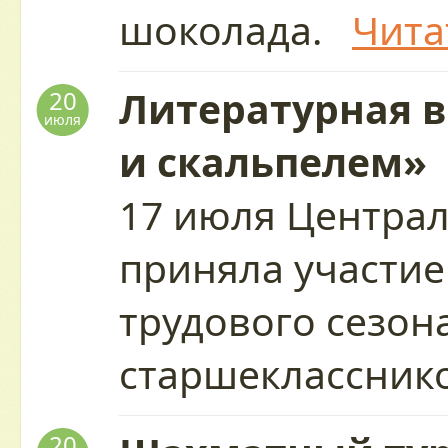
шоколада.
Чита
Литературная 
20
июля
и скальпелем»
17 июля Центра
приняла участие
трудового сезон
старшеклассни
20