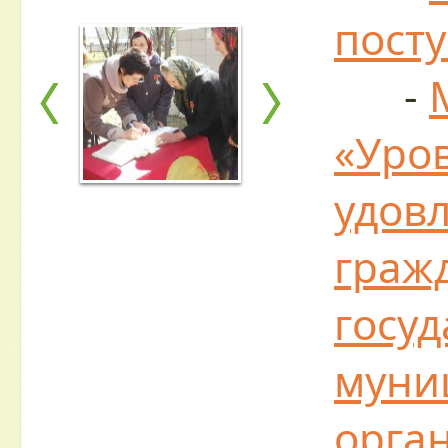
пост
-
«Уро
удов
граж
госу
муни
орга