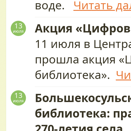
воде.
Читать да
Акция «Цифров
13
июля
11 июля в Центр
прошла акция «
библиотека».
Чи
Большекосульс
13
июля
библиотека: пр
270-летия села