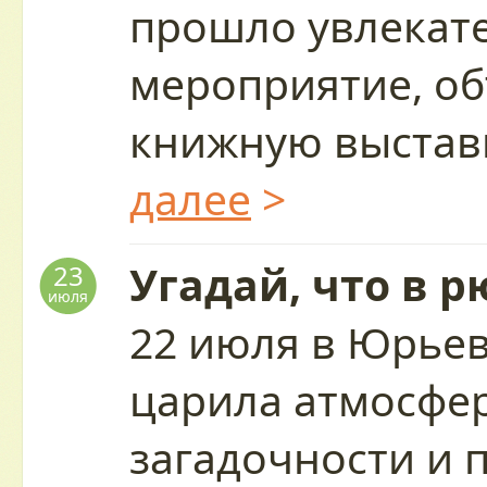
прошло увлекат
мероприятие, о
книжную выставк
далее
>
Угадай, что в р
23
июля
22 июля в Юрьев
царила атмосфер
загадочности и 