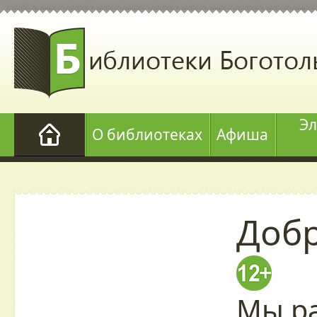
Эл
О библиотеках
Афиша
Добр
Мы ра