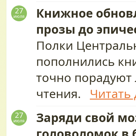
Книжное обновл
27
июля
прозы до эпиче
Полки Централь
пополнились кн
точно порадуют
чтения.
Читать 
Заряди свой мо
27
июля
головоломок в 