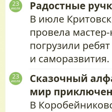
Радостные руч
23
июля
В июле Критовск
провела мастер-
погрузили ребят
и саморазвития
Сказочный алфа
23
июля
мир приключе
В Коробейников