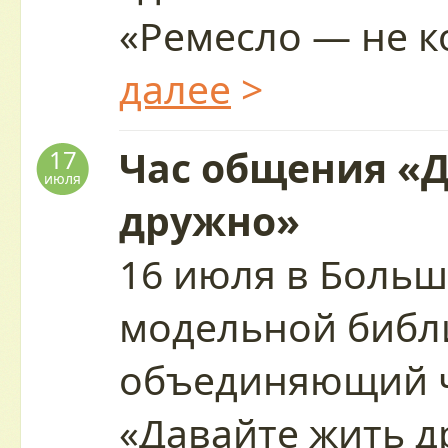
«Ремесло — не 
далее
>
Час общения «
17
июля
дружно»
16 июля в Больш
модельной библ
объединяющий 
«Давайте жить 