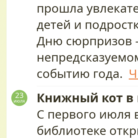
прошла увлекате
детей и подрост
Дню сюрпризов 
непредсказуемо
событию года.
Ч
Книжный кот в
23
июля
С первого июля 
библиотеке отк