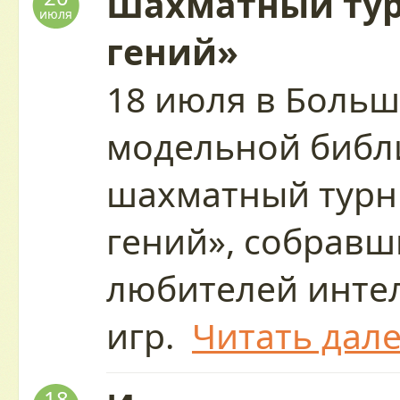
Шахматный ту
июля
гений»
18 июля в Больш
модельной библ
шахматный тур
гений», собрав
любителей инте
игр.
Читать дал
18