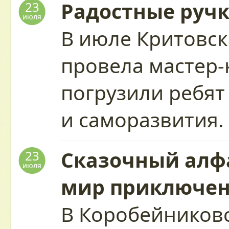
Радостные руч
23
июля
В июле Критовск
провела мастер-
погрузили ребят
и саморазвития
Сказочный алфа
23
июля
мир приключе
В Коробейников