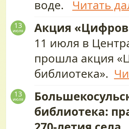
воде.
Читать да
Акция «Цифров
13
июля
11 июля в Центр
прошла акция «
библиотека».
Чи
Большекосульс
13
июля
библиотека: пр
270-летия села