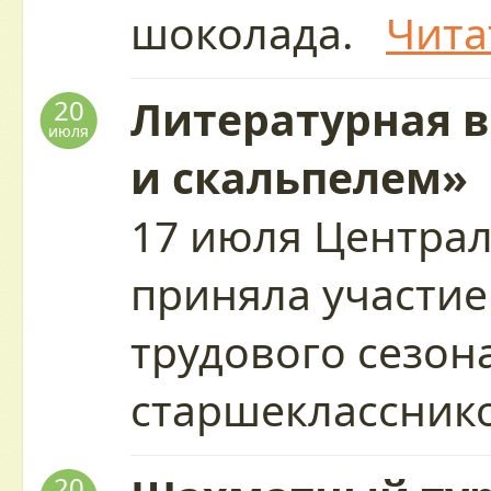
шоколада.
Чита
Литературная 
20
июля
и скальпелем»
17 июля Центра
приняла участие
трудового сезон
старшеклассни
20