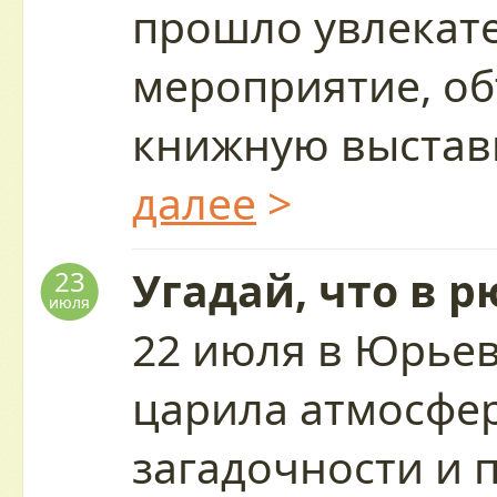
прошло увлекат
мероприятие, о
книжную выставк
далее
>
Угадай, что в р
23
июля
22 июля в Юрьев
царила атмосфер
загадочности и 