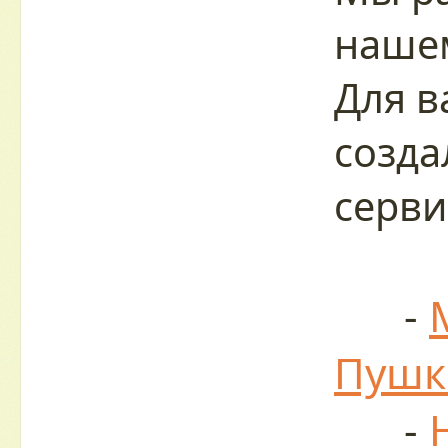
нашем
Для в
созда
серви
-
Пушк
-