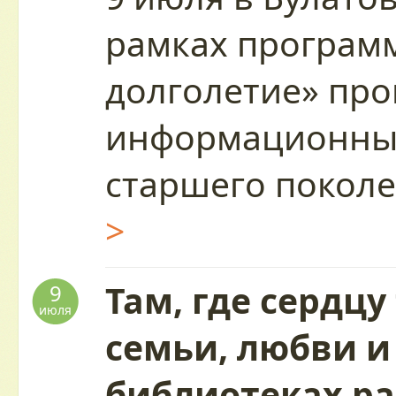
рамках програм
долголетие» пр
информационный
старшего покол
>
Там, где сердцу
9
июля
семьи, любви и
библиотеках р