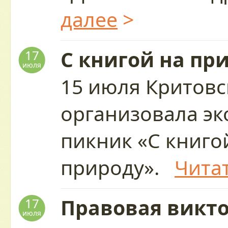
далее
>
С книгой на пр
17
июля
15 июля Критовс
организовала эк
пикник «С книго
природу».
Чита
Правовая викто
17
июля