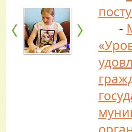
пост
-
«Уро
удов
граж
госу
муни
орга