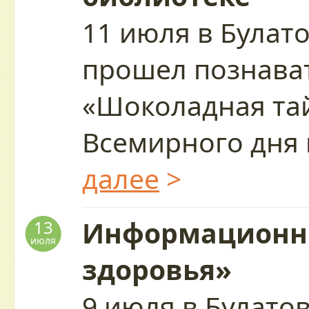
11 июля в Булат
прошел познава
«Шоколадная тай
Всемирного дня
далее
>
Информационны
13
июля
здоровья»
9 июля в Булато