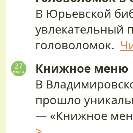
В Юрьевской биб
увлекательный 
головоломок.
Чи
Книжное меню
27
июля
В Владимировск
прошло уникаль
— «Книжное ме
>