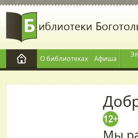
Эл
О библиотеках
Афиша
Добр
Мы ра