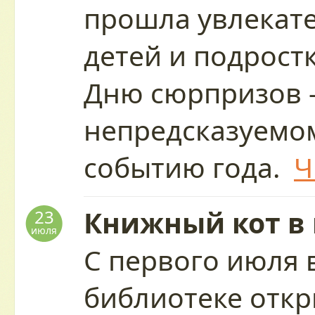
прошла увлекате
детей и подрост
Дню сюрпризов 
непредсказуемо
событию года.
Ч
Книжный кот в
23
июля
С первого июля 
библиотеке отк