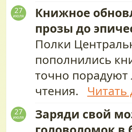
Книжное обновл
27
июля
прозы до эпиче
Полки Централь
пополнились кн
точно порадуют
чтения.
Читать 
Заряди свой мо
27
июля
головоломок в 