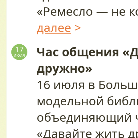
«Ремесло — не 
далее
>
Час общения «
17
июля
дружно»
16 июля в Больш
модельной библ
объединяющий 
«Давайте жить 