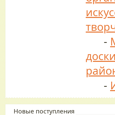
искус
твор
-
доски
райо
-
Новые поступления