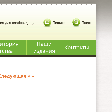
ия для слабовидящих
Пишите
Поиск
итория
Наши
Контакты
тства
издания
Следующая »
»