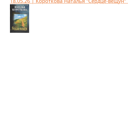
18.05.26 | Короткова Наталья "Сердце-вещун" 