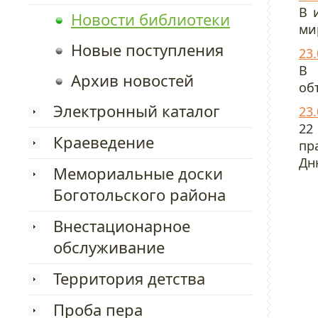
В 
Новости библиотеки
ми
Новые поступления
23
В 
Архив новостей
об
Электронный каталог
23.
22
Краеведение
пр
Дн
Мемориальные доски
Боготольского района
Внестационарное
обслуживание
Территория детства
Проба пера