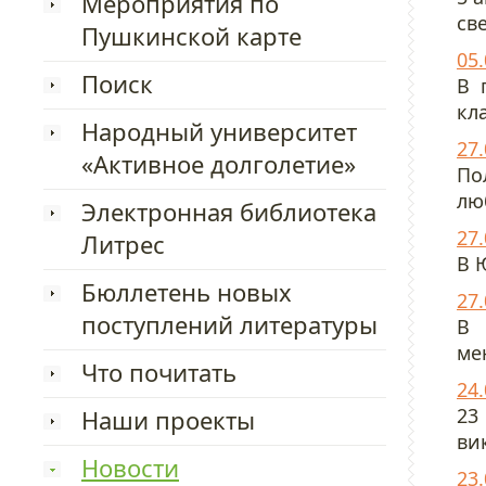
Мероприятия по
св
Пушкинской карте
05
Поиск
В 
кл
Народный университет
27
«Активное долголетие»
По
лю
Электронная библиотека
27
Литрес
В 
Бюллетень новых
27
поступлений литературы
В 
ме
Что почитать
24
23
Наши проекты
ви
Новости
23