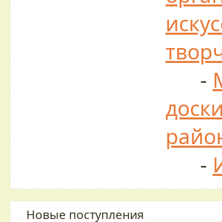
искус
твор
-
доски
райо
-
Новые поступления