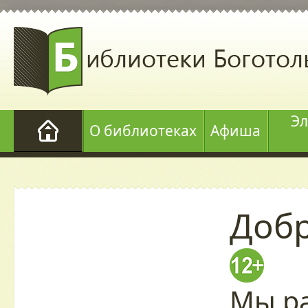
Эл
О библиотеках
Афиша
Добр
Мы ра