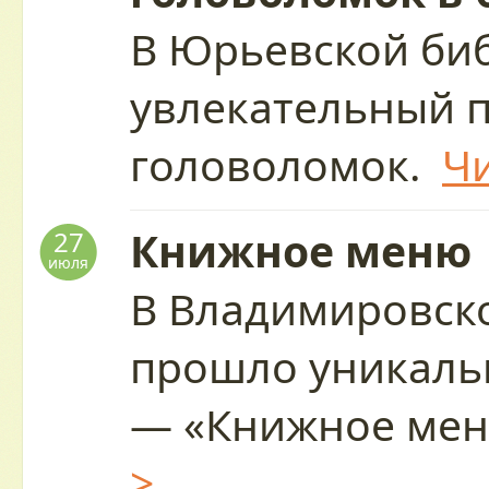
В Юрьевской биб
увлекательный 
головоломок.
Чи
Книжное меню
27
июля
В Владимировск
прошло уникаль
— «Книжное ме
>