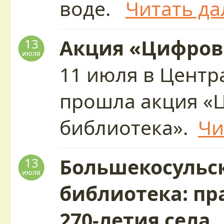
воде.
Читать да
Акция «Цифров
13
июля
11 июля в Центр
прошла акция «
библиотека».
Чи
Большекосульс
13
июля
библиотека: пр
270-летия села