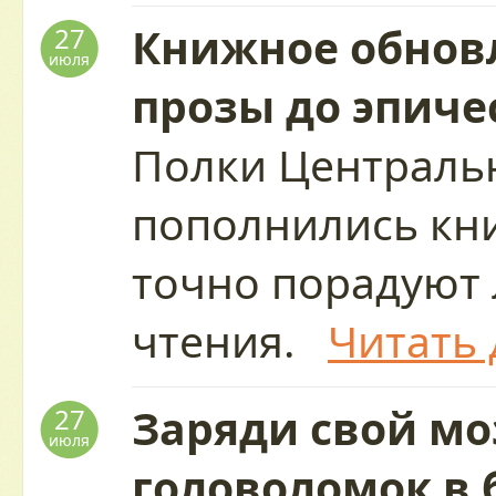
Книжное обновл
27
июля
прозы до эпиче
Полки Централь
пополнились кн
точно порадуют
чтения.
Читать 
Заряди свой мо
27
июля
головоломок в 