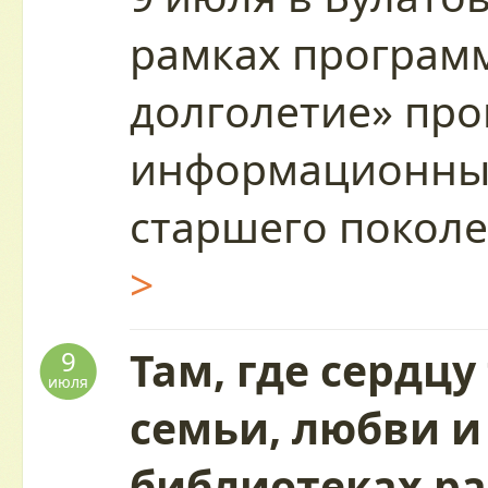
рамках програм
долголетие» пр
информационный
старшего покол
>
Там, где сердцу
9
июля
семьи, любви и
библиотеках р