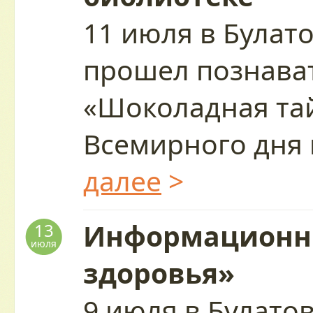
11 июля в Булат
прошел познава
«Шоколадная тай
Всемирного дня
далее
>
Информационны
13
июля
здоровья»
9 июля в Булато