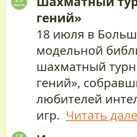
Шахматный ту
июля
гений»
18 июля в Больш
модельной библ
шахматный тур
гений», собрав
любителей инте
игр.
Читать дал
18