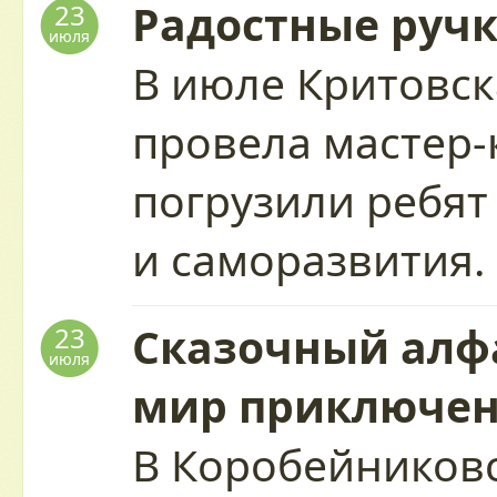
Радостные руч
23
июля
В июле Критовск
провела мастер-
погрузили ребят
и саморазвития
Сказочный алфа
23
июля
мир приключе
В Коробейников