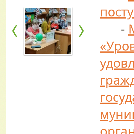
пост
-
«Уро
удов
граж
госу
муни
орга