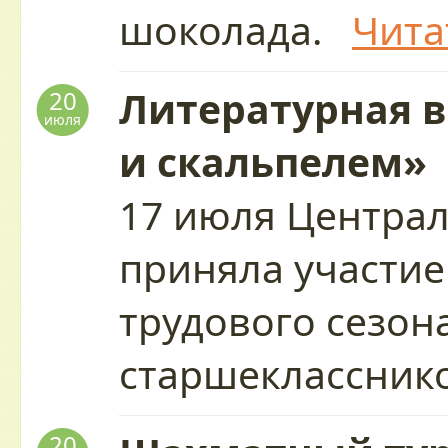
шоколада.
Чита
Литературная 
20
июля
и скальпелем»
17 июля Центра
приняла участие
трудового сезон
старшеклассни
20