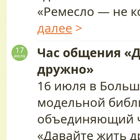
«Ремесло — не 
далее
>
Час общения «
17
июля
дружно»
16 июля в Больш
модельной библ
объединяющий 
«Давайте жить 